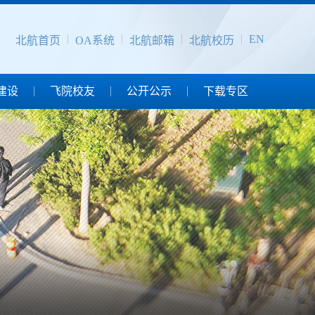
EN
北航首页
OA系统
北航邮箱
北航校历
建设
飞院校友
公开公示
下载专区