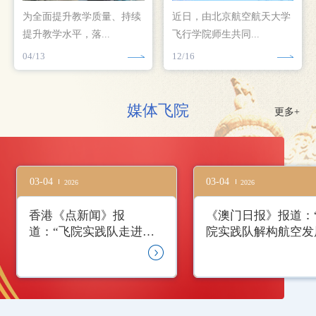
为全面提升教学质量、持续
近日，由北京航空航天大学
提升教学水平，落...
飞行学院师生共同...
04/13
12/16
媒体飞院
更多+
03-04
03-04
2026
2026
香港《点新闻》报
《澳门日报》报道：
道：“飞院实践队走进大
院实践队解构航空发
湾区”