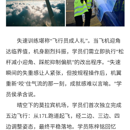
失速训练堪称“飞行员成人礼”。当飞机迎角
达临界值，机身剧烈抖振，学员们需立即执行“松
杆减小迎角、踩舵抑制偏航”的改出程序。“失速
瞬间的失重感让人紧张，但按规程操作后，机翼
重新‘咬’住气流的那一刻，成就感难以言喻。”学
员侯承含说。
晴空下的莫拉宾机场，学员们首次独立完成
五边飞行：从17L跑道起飞，经二边、三边、四
边调整姿态，最终平稳落地。学员陈梓铭回忆