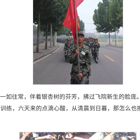
，一如往常，伴着银杏树的芬芳，拂过飞院新生的脸庞
苦训练，六天来的点滴心酸，从清晨到日暮，那怎么也