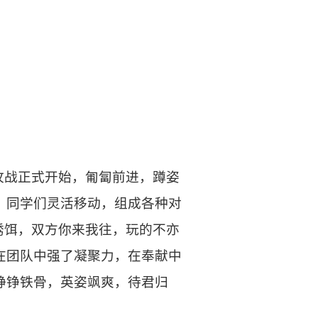
攻战正式开始，匍匐前进，蹲姿
，同学们灵活移动，组成各种对
诱饵，双方你来我往，玩的不亦
在团队中强了凝聚力，在奉献中
铮铮铁骨，英姿飒爽，待君归