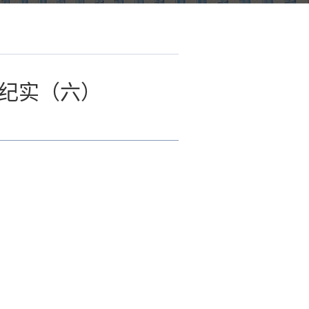
训纪实（六）