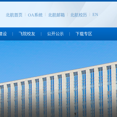
EN
北航首页
OA系统
北航邮箱
北航校历
建设
飞院校友
公开公示
下载专区