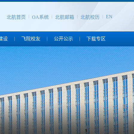
EN
北航首页
OA系统
北航邮箱
北航校历
建设
飞院校友
公开公示
下载专区