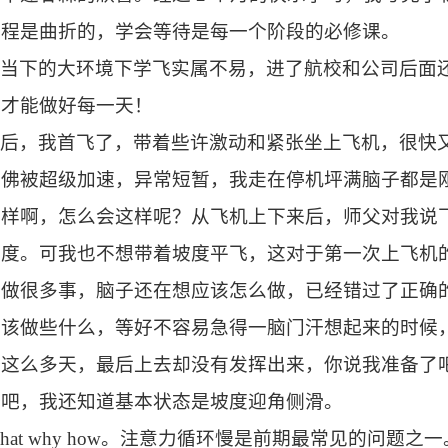
过程是曲折的，学会等待是每一个阶段的必修课。
在当下的大环境下学飞实属不易，进了航校和公司后面
，才能做好每一天！
月后，我首飞了，带着些许激动和紧张坐上飞机，很快
仿佛被超级加速，异常短暂，我走在停机坪满脑子都是
一样啊，怎么会这样呢？从飞机上下来后，师父对我说
坡度。可我也不想带着坡度平飞，这对于第一次上飞机
时做很多事，脑子还在想应该怎么做，已经错过了正确
来该做些什么，等好不容易急得一脑门汗想起来的时候
备这么多天，最后上去却没有发挥出来，你说我准备了
备吧，我还知道基本状态是坡度迎角侧滑。
hat why how。注意力循环慢是前期最常见的问题