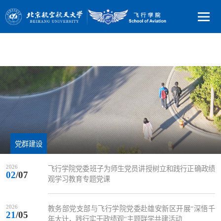
党群建设
2026
飞行学院党委班子为师生党员讲授树立和践行正确政绩
02
/07
观学习教育专题党课
2026
教务部党支部与飞行学院党委赴雄安新区开展“深悟千
21
/05
年大计，践行实干政绩观“主题联学共建活动