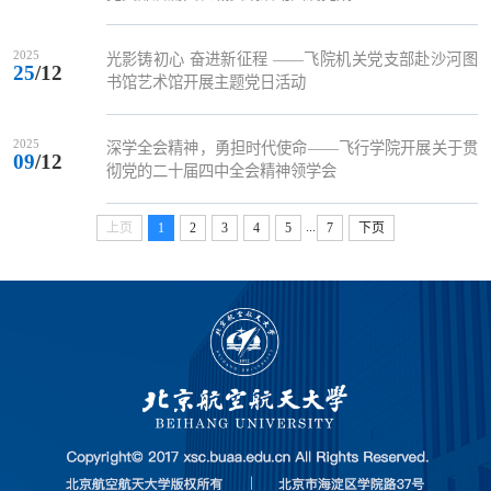
2025
光影铸初心 奋进新征程 ——飞院机关党支部赴沙河图
25
/12
书馆艺术馆开展主题党日活动
2025
深学全会精神，勇担时代使命——飞行学院开展关于贯
09
/12
彻党的二十届四中全会精神领学会
...
上页
1
2
3
4
5
7
下页